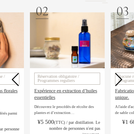
02
03
e /
Réservation obligatoire /
Aucune ré
Programmes reguliers
Programm
 florales
Expérience en extraction d’huiles
Fabricati
essentielles
unique.
Découvrez le procédés de récolte des
A l'aide d'a
plantes et d’extraction…
de sable co
férés parmi
¥5 500
¥1 
(TTC) / par distillation. Le
nombre de personnes n'est pas
ar personne